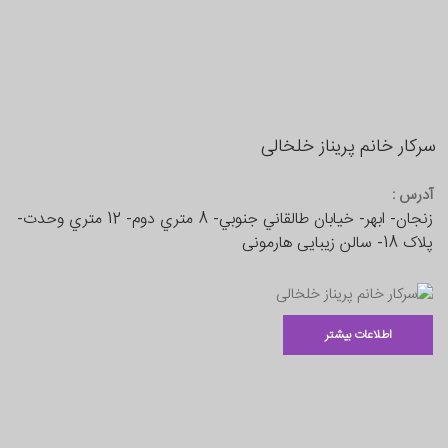
سرکار خانم پریناز خلخالی
آدرس :
زنجان- ابهر- خيابان طالقاني جنوبي- 8 متري دوم- 12 متري وحدت-
پلاک 18- سالن زیبایی هارمونی
اطلاعات بیشتر