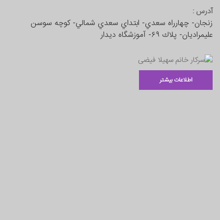
تماس با ما
آدرس :
زنجان- چهارراه سعدي- ابتداي سعدي شمالي- كوچه سوسن
عليمراديان- پلاك ٦٩- آموزشگاه دیدار
اطلاعات بیشتر